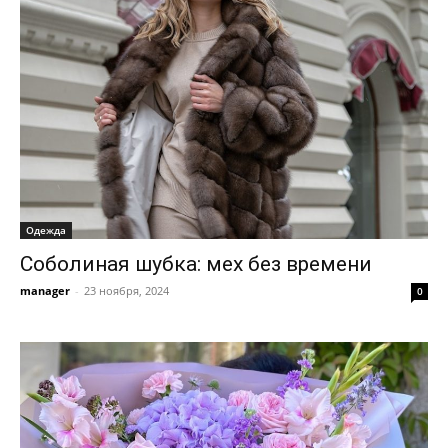
Одежда
Соболиная шубка: мех без времени
manager
-
23 ноября, 2024
0