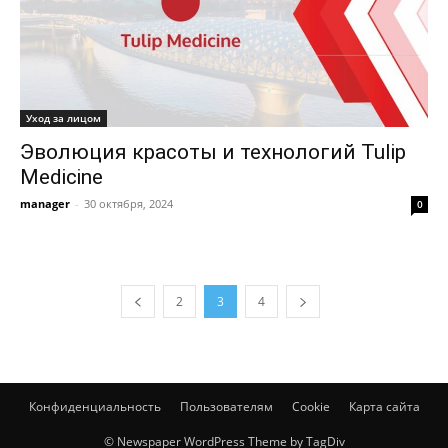
Уход за лицом
Эволюция красоты и технологий Tulip
Medicine
manager
-
30 октября, 2024
0
2
3
4
Конфиденциальность
Пользователям
Cookie
Карта сайта
© Newspaper WordPress Theme by TagDiv