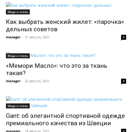
Мода и стиль
Как выбрать женский жилет: «парочка»
дельных советов
manager
-
31 августа, 2021
0
Мода и стиль
«Мемори Масло»: что это за ткань
такая?
manager
-
22 августа, 2021
0
Мода и стиль
Gant: об элегантной спортивной одежде
премиального качества из Швеции
manager
-
18 августа, 2021
0