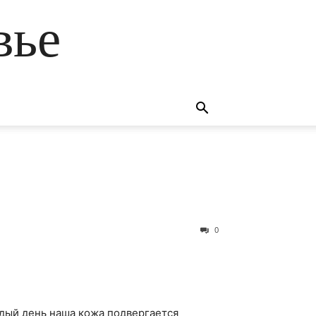
вье
0
ждый день наша кожа подвергается