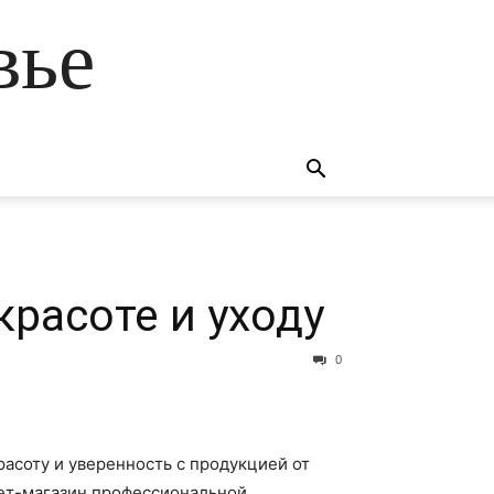
вье
красоте и уходу
0
асоту и уверенность с продукцией от
ет-магазин профессиональной