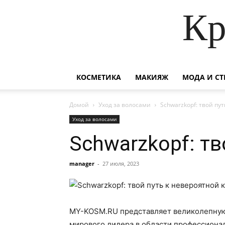
Кр
КОСМЕТИКА
МАКИЯЖ
МОДА И СТ
Домой
Уход за волосами
Schwarzkopf: твой пу
Уход за волосами
Schwarzkopf: тв
manager
-
27 июля, 2023
MY-KOSM.RU представляет великолепную 
мирового лидера в области профессиона