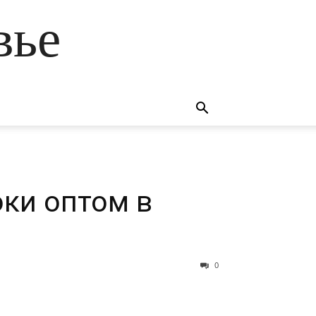
вье
ки оптом в
0