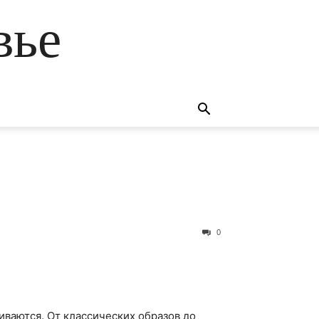
вье
0
ваются. От классических образов до