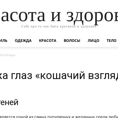
асота и здоро
Сайт про то как быть красивой и здоровой
ИЛЬ
ОДЕЖДА
КРАСОТА
ВОЛОСЫ
ЛИЦО
ТЕЛО
й взгляд»
а глаз «кошачий взгля
теней
является одной из самых популярных и желанных среди люб