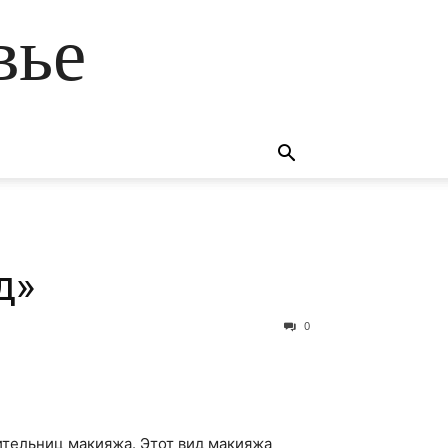
вье
д»
0
ительниц макияжа. Этот вид макияжа