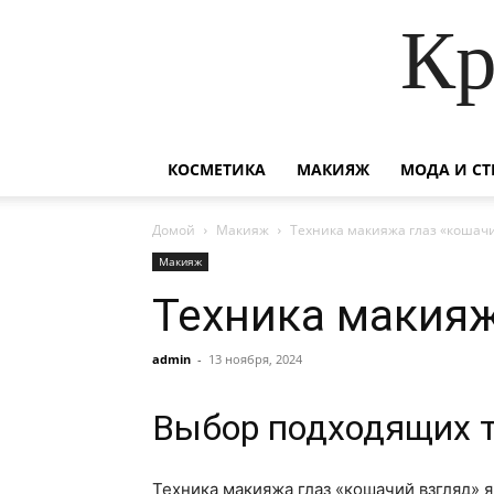
Кр
КОСМЕТИКА
МАКИЯЖ
МОДА И СТ
Домой
Макияж
Техника макияжа глаз «кошачи
Макияж
Техника макияж
admin
-
13 ноября, 2024
Выбор подходящих 
Техника макияжа глаз «кошачий взгляд» 