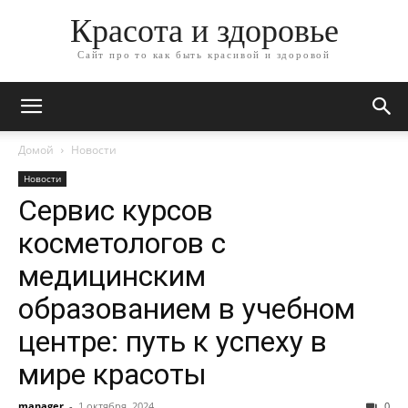
Красота и здоровье
Сайт про то как быть красивой и здоровой
Домой
Новости
Новости
Сервис курсов
косметологов с
медицинским
образованием в учебном
центре: путь к успеху в
мире красоты
manager
-
1 октября, 2024
0