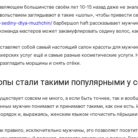
авляющем большинстве своём лет 10-15 назад даже не знали
ольствием заглядывают в такие «шопы», чтобы привести се
h-sediny-dlya-muzhchin/
барбершоп haft рассказывает мужчин
команда мастеров может закамуфлировать седину волос, как н
дставляет собой самый настоящий салон красоты для мужчи
херских услуг ещё и самые разные косметические услуги. Н
разгладить морщины и снять отёки.
опы стали такими популярными у 
существует совсем не много, а если быть точнее, так и воо
нных мужчин понимают и принимают такими, как они есть. 
орядок и, выражаясь, женским языком «почистить пёрышки»
ак правило, исключительно мужчины, это позволяет посети