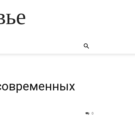
вье
 современных
0