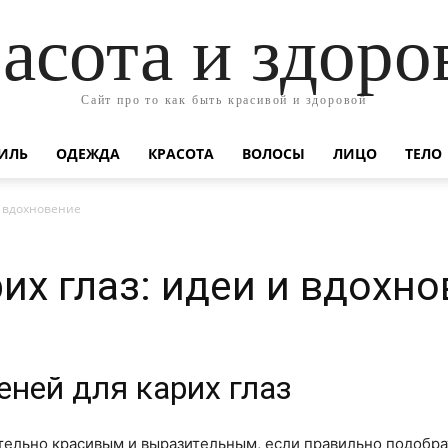
асота и здоро
Сайт про то как быть красивой и здоровой
ИЛЬ
ОДЕЖДА
КРАСОТА
ВОЛОСЫ
ЛИЦО
ТЕЛО
и вдохновение
их глаз: идеи и вдохн
еней для карих глаз
тельно красивым и выразительным, если правильно подобра