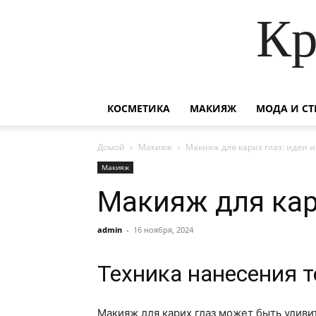
Кр
КОСМЕТИКА
МАКИЯЖ
МОДА И СТ
Домой
Макияж
Макияж для карих глаз: идеи 
Макияж
Макияж для кар
admin
-
16 ноября, 2024
Техника нанесения т
Макияж для карих глаз может быть удиви