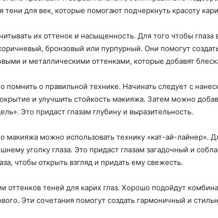
 тени для век, которые помогают подчеркнуть красоту кари
учитывать их оттенок и насыщенность. Для того чтобы глаза
коричневый, бронзовый или пурпурный. Они помогут создать
выми и металлическими оттенками, которые добавят блеска
о помнить о правильной технике. Начинать следует с нанесе
окрытие и улучшить стойкость макияжа. Затем можно добав
дель». Это придаст глазам глубину и выразительность.
о макияжа можно использовать технику «кат-ай-лайнер». Д
ешнему уголку глаза. Это придаст глазам загадочный и соб
аза, чтобы открыть взгляд и придать ему свежесть.
ии оттенков теней для карих глаз. Хорошо подойдут комбин
вого. Эти сочетания помогут создать гармоничный и стильны