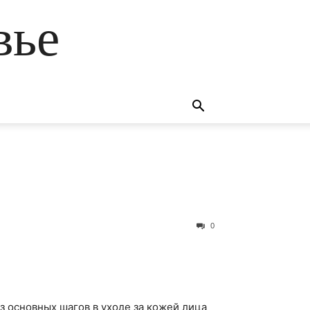
вье
0
з основных шагов в уходе за кожей лица