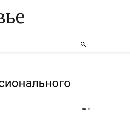
вье
ссионального
0