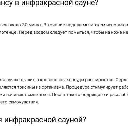
ансу в инфракрасной сауне?
ся около 30 минут. В течение недели мы можем использоват
лотенце. Перед входом следует помыться, чтобы на коже н
жа лучше дышит, а кровеносные сосуды расширяются. Сердце
деляются токсины из организма. Процедура стимулирует ра
ожи начинают смыкаться. После такого бодрящего и рассл
его самочувствия.
я инфракрасной сауной?