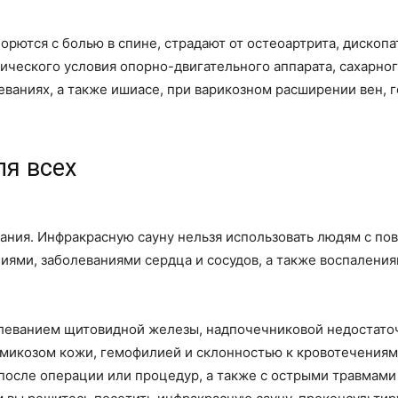
орются с болью в спине, страдают от остеоартрита, дископ
ческого условия опорно-двигательного аппарата, сахарног
ваниях, а также ишиасе, при варикозном расширении вен, 
ля всех
зания. Инфракрасную сауну нельзя использовать людям с п
ми, заболеваниями сердца и сосудов, а также воспалениям
болеванием щитовидной железы, надпочечниковой недостат
 микозом кожи, гемофилией и склонностью к кровотечениям
после операции или процедур, а также с острыми травмами 