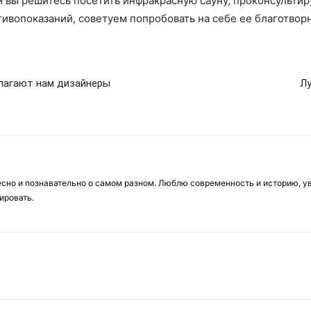
м вы решитесь посетить инфракрасную сауну, проконсультир
тивопоказаний, советуем попробовать на себе ее благотвор
длагают нам дизайнеры
Лу
есно и познавательно о самом разном. Люблю современность и историю, у
ировать.