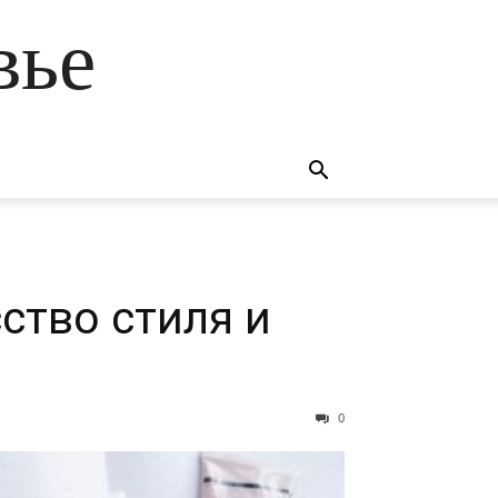
вье
ство стиля и
0