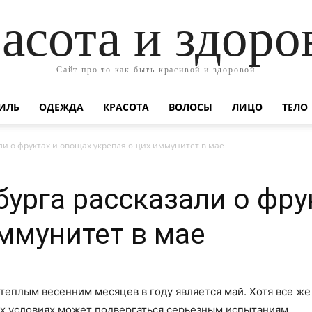
асота и здоро
Сайт про то как быть красивой и здоровой
ИЛЬ
ОДЕЖДА
КРАСОТА
ВОЛОСЫ
ЛИЦО
ТЕЛО
ли о фруктах и овощах укрепляющих иммунитет в мае
урга рассказали о фру
ммунитет в мае
теплым весенним месяцев в году является май. Хотя все же
ых условиях может подвергаться серьезным испытаниям.