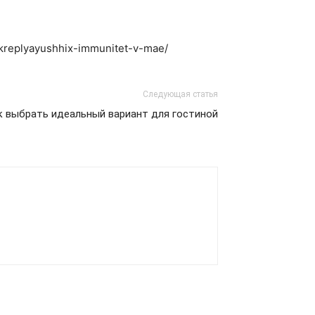
-ukreplyayushhix-immunitet-v-mae/
Следующая статья
к выбрать идеальный вариант для гостиной