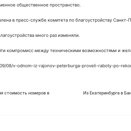
менное общественное пространство.
лена в пресс-службе комитета по благоустройству Санкт-П
благоустройства много раз изменяли.
айти компромисс между техническими возможностями и жел
3/09/08/v-odnom-iz-rajonov-peterburga-proveli-raboty-po-reko
яя стоимость номеров в
Из Екатеринбурга в Ба