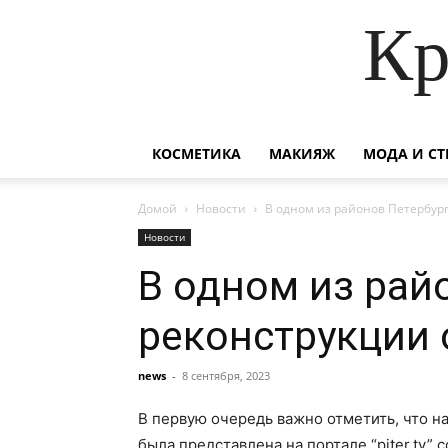
Кр
КОСМЕТИКА
МАКИЯЖ
МОДА И СТ
Домой
Новости
В одном из районов Петербур
Новости
В одном из рай
реконструкции
news
-
8 сентября, 2023
В первую очередь важно отметить, что 
была представлена на портале “piter.tv”