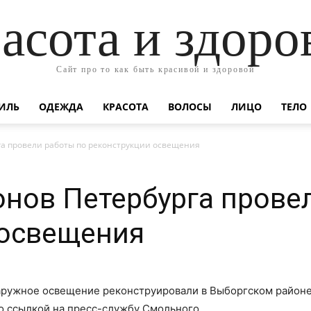
асота и здоро
Сайт про то как быть красивой и здоровой
ИЛЬ
ОДЕЖДА
КРАСОТА
ВОЛОСЫ
ЛИЦО
ТЕЛО
га провели работы по реконструкции освещения
онов Петербурга прове
 освещения
наружное освещение реконструировали в Выборгском район
 со ссылкой на пресс-службу Смольного.