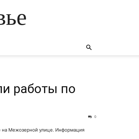
вье
ли работы по
0
е на Межозерной улице. Информация