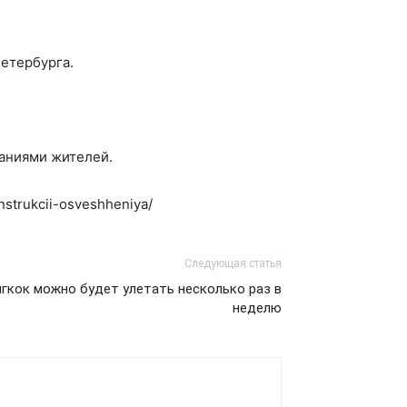
етербурга.
аниями жителей.
nstrukcii-osveshheniya/
Следующая статья
нгкок можно будет улетать несколько раз в
неделю