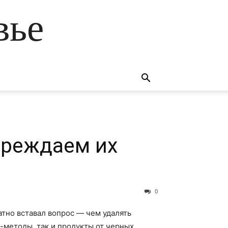
вье
преждаем их
0
тно вставал вопрос — чем удалять
с-методы, так и продукты от черных