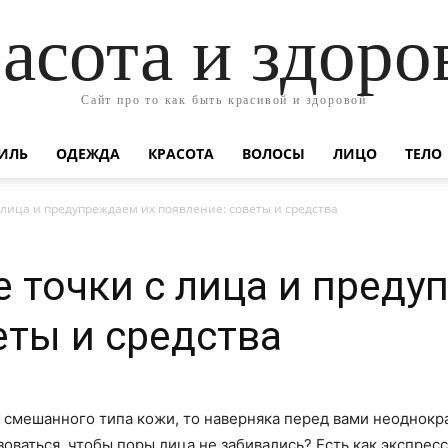
асота и здоро
Сайт про то как быть красивой и здоровой
ИЛЬ
ОДЕЖДА
КРАСОТА
ВОЛОСЫ
ЛИЦО
ТЕЛО
 лица и предупреждаем их появление: советы и средства
 точки с лица и преду
еты и средства
смешанного типа кожи, то наверняка перед вами неоднокра
оваться, чтобы поры лица не забивались? Есть как экспрес