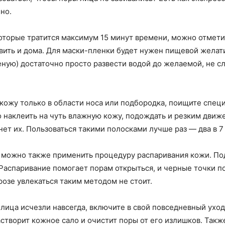
но.
оторые тратится максимум 15 минут времени, можно отмети
вить и дома. Для маски-пленки будет нужен пищевой желат
леную) достаточно просто развести водой до желаемой, не 
 кожу только в области носа или подбородка, поищите спе
о наклеить на чуть влажную кожу, подождать и резким движ
янет их. Пользоваться такими полосками лучше раз — два в 7
 можно также применить процедуру распаривания кожи. По
 Распаривание помогает порам открыться, и черные точки п
ерозе увлекаться таким методом не стоит.
 лица исчезли навсегда, включите в свой повседневный уход
створит кожное сало и очистит поры от его излишков. Такж