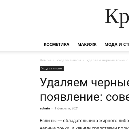
Кр
КОСМЕТИКА
МАКИЯЖ
МОДА И СТ
Домой
Уход за лицом
Удаляем черные точки с
Уход за лицом
Удаляем черные
появление: сов
admin
-
1 февраля, 2021
Если вы — обладательница жирного либо 
черные точки, и какими средствами польз