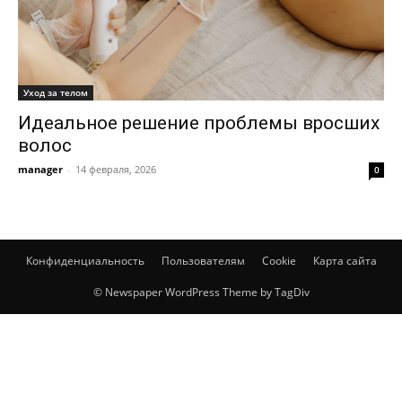
Уход за телом
Идеальное решение проблемы вросших
волос
manager
-
14 февраля, 2026
0
Конфиденциальность
Пользователям
Cookie
Карта сайта
© Newspaper WordPress Theme by TagDiv