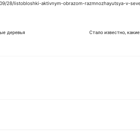
3/09/28/listobloshki-aktivnym-obrazom-razmnozhayutsya-v-seve
вые деревья
Стало известно, каки