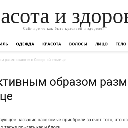
асота и здоро
Сайт про то как быть красивой и здоровой
ИЛЬ
ОДЕЖДА
КРАСОТА
ВОЛОСЫ
ЛИЦО
ТЕЛО
ом размножаются в Северной столице
ктивным образом разм
ице
вующее название насекомые приобрели за счет того, что осн
но также прыгать как и блохи.