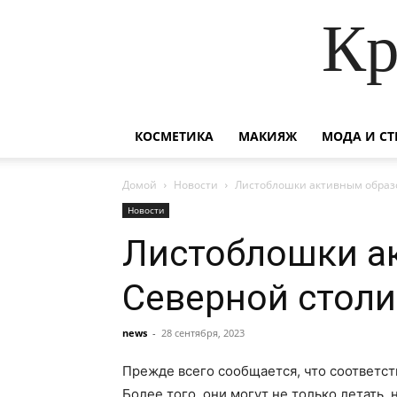
Кр
КОСМЕТИКА
МАКИЯЖ
МОДА И СТ
Домой
Новости
Листоблошки активным образ
Новости
Листоблошки а
Северной стол
news
-
28 сентября, 2023
Прежде всего сообщается, что соответст
Более того, они могут не только летать, 