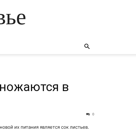
вье
ножаются в
0
овой их питания является сок листьев.