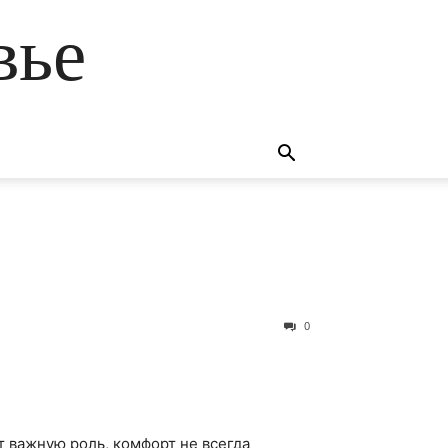
вье
0
т важную роль, комфорт не всегда