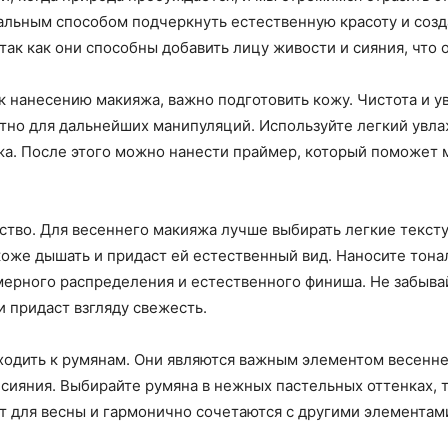
льным способом подчеркнуть естественную красоту и созда
так как они способны добавить лицу живости и сияния, что 
к нанесению макияжа, важно подготовить кожу. Чистота и у
отно для дальнейших манипуляций. Используйте легкий увл
яжа. После этого можно нанести праймер, который поможет
тво. Для весеннего макияжа лучше выбирать легкие тексту
коже дышать и придаст ей естественный вид. Наносите тон
мерного распределения и естественного финиша. Не забывай
 придаст взгляду свежесть.
еходить к румянам. Они являются важным элементом весенне
 сияния. Выбирайте румяна в нежных пастельных оттенках, 
т для весны и гармонично сочетаются с другими элементам