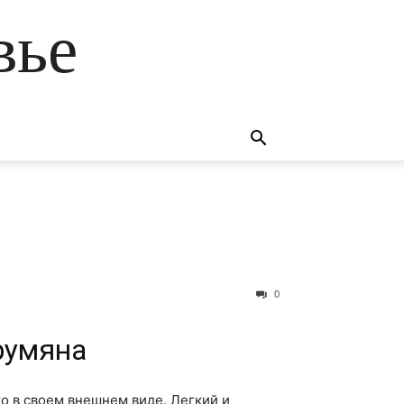
вье
0
румяна
о в своем внешнем виде. Легкий и