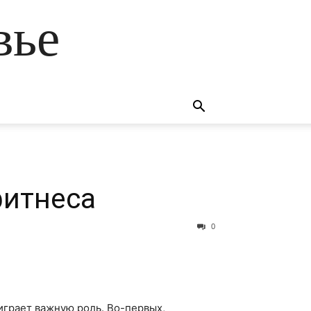
вье
фитнеса
0
играет важную роль. Во-первых,