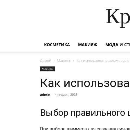
Кр
КОСМЕТИКА
МАКИЯЖ
МОДА И СТ
Домой
Макияж
Как использовать шиммер для
Макияж
Как использов
admin
-
4 января, 2025
Выбор правильного 
При выборе шиммера для создания сияюще