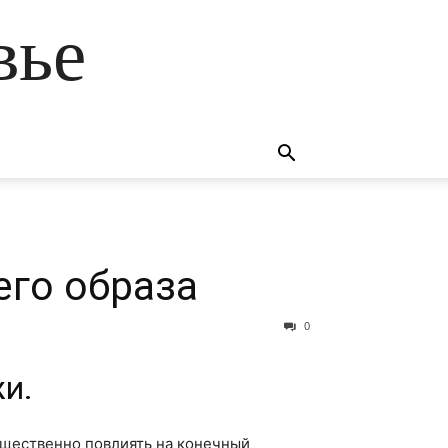
вье
го образа
0
и.
ущественно повлиять на конечный