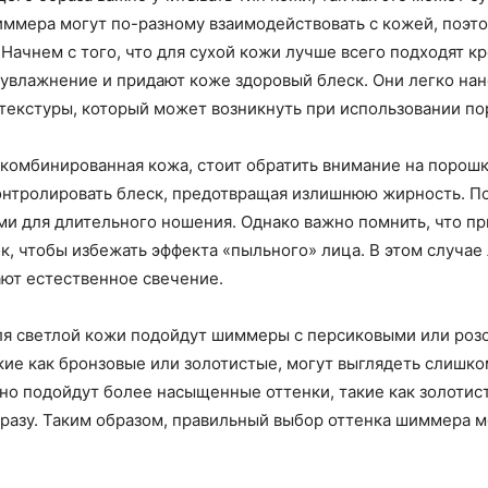
иммера могут по-разному взаимодействовать с кожей, поэт
Начнем с того, что для сухой кожи лучше всего подходят 
увлажнение и придают коже здоровый блеск. Они легко нан
 текстуры, который может возникнуть при использовании п
ли комбинированная кожа, стоит обратить внимание на пор
контролировать блеск, предотвращая излишнюю жирность. 
ми для длительного ношения. Однако важно помнить, что п
к, чтобы избежать эффекта «пыльного» лица. В этом случа
ют естественное свечение.
Для светлой кожи подойдут шиммеры с персиковыми или роз
кие как бронзовые или золотистые, могут выглядеть слишко
но подойдут более насыщенные оттенки, такие как золотис
бразу. Таким образом, правильный выбор оттенка шиммера 