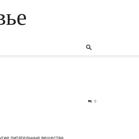
вье
0
угие питательные вещества,