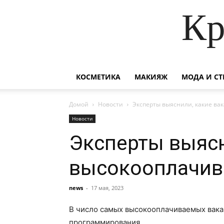
Кр
КОСМЕТИКА
МАКИЯЖ
МОДА И СТ
Домой
Новости
Эксперты выяснили, какие ва
Новости
Эксперты выясн
высокооплачив
news
-
17 мая, 2023
В число самых высокооплачиваемых вакан
программирования.