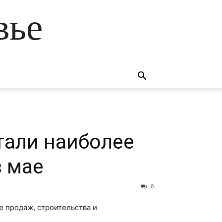
вье
тали наиболее
 мае
0
е продаж, строительства и