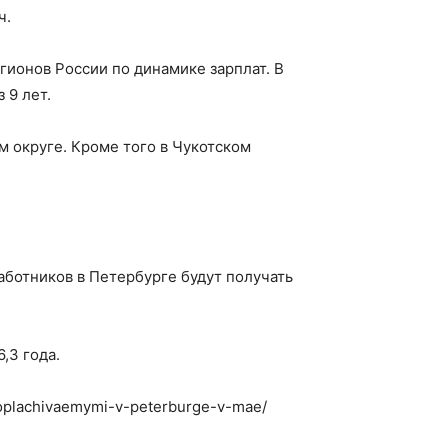
ч.
гионов России по динамике зарплат. В
 9 лет.
м округе. Кроме того в Чукотском
аботников в Петербурге будут получать
,3 года.
kooplachivaemymi-v-peterburge-v-mae/