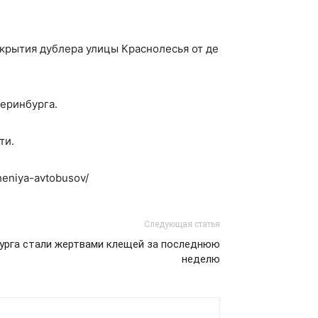
екрытия дублера улицы Краснолесья от де
теринбурга.
ти.
heniya-avtobusov/
Следующая статья
бурга стали жертвами клещей за последнюю
неделю