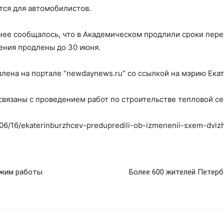
тся для автомобилистов.
ранее сообщалось, что в Академическом продлили сроки пер
ения продлены до 30 июня.
лена на портале “newdaynews.ru” со ссылкой на мэрию Ека
связаны с проведением работ по строительстве тепловой се
3/06/16/ekaterinburzhcev-predupredili-ob-izmenenii-sxem-dviz
ежим работы
Более 600 жителей Петер