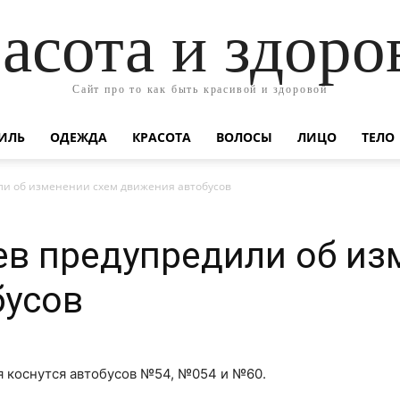
асота и здоро
Сайт про то как быть красивой и здоровой
ИЛЬ
ОДЕЖДА
КРАСОТА
ВОЛОСЫ
ЛИЦО
ТЕЛО
ли об изменении схем движения автобусов
в предупредили об из
бусов
я коснутся автобусов №54, №054 и №60.