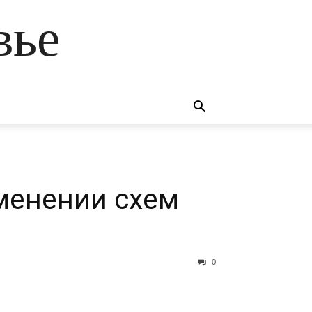
вье
менении схем
0